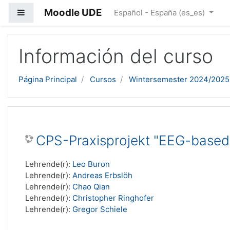
Moodle UDE
Panel lateral
Español - España ‎(es_es)‎
Salta al contenido principal
Información del curso
Página Principal
Cursos
Wintersemester 2024/2025
CPS-Praxisprojekt "EEG-based
Lehrende(r):
Leo Buron
Lehrende(r):
Andreas Erbslöh
Lehrende(r):
Chao Qian
Lehrende(r):
Christopher Ringhofer
Lehrende(r):
Gregor Schiele