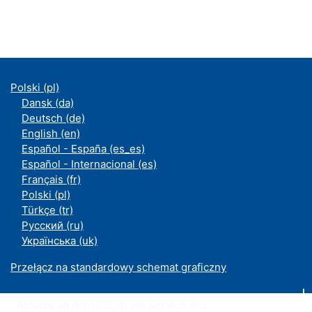
Polski ‎(pl)‎
Dansk ‎(da)‎
Deutsch ‎(de)‎
English ‎(en)‎
Español - España ‎(es_es)‎
Español - Internacional ‎(es)‎
Français ‎(fr)‎
Polski ‎(pl)‎
Türkçe ‎(tr)‎
Русский ‎(ru)‎
Українська ‎(uk)‎
Przełącz na standardowy schemat graficzny
Moodle an der UDE ist ein Service des