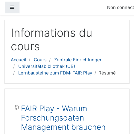
Panneau latéral
Non connecté
Passer au contenu principal
Informations du
cours
Accueil
Cours
Zentrale Einrichtungen
Universitätsbibliothek (UB)
Lernbausteine zum FDM: FAIR Play
Résumé
FAIR Play - Warum
Forschungsdaten
Management brauchen