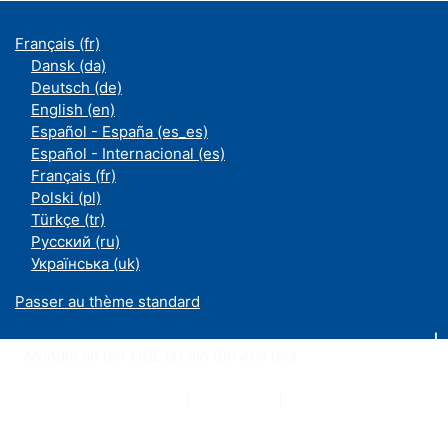
Français ‎(fr)‎
Dansk ‎(da)‎
Deutsch ‎(de)‎
English ‎(en)‎
Español - España ‎(es_es)‎
Español - Internacional ‎(es)‎
Français ‎(fr)‎
Polski ‎(pl)‎
Türkçe ‎(tr)‎
Русский ‎(ru)‎
Українська ‎(uk)‎
Passer au thème standard
Moodle an der UDE ist ein Service des
ZIM
Datenschutzerklärung
|
Impressum
|
Kontakt