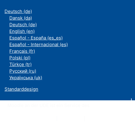
Deutsch ‎(de)‎
Dansk ‎(da)‎
Deutsch ‎(de)‎
English ‎(en)‎
Español - España ‎(es_es)‎
Español - Internacional ‎(es)‎
Français ‎(fr)‎
Polski ‎(pl)‎
Türkçe ‎(tr)‎
Русский ‎(ru)‎
Українська ‎(uk)‎
Standarddesign
Moodle an der UDE ist ein Service des
ZIM
Datenschutzerklärung
|
Impressum
|
Kontakt