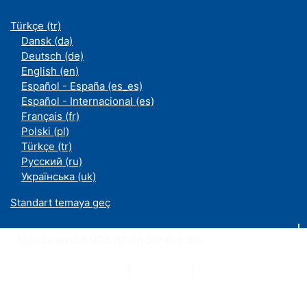
Türkçe ‎(tr)‎
Dansk ‎(da)‎
Deutsch ‎(de)‎
English ‎(en)‎
Español - España ‎(es_es)‎
Español - Internacional ‎(es)‎
Français ‎(fr)‎
Polski ‎(pl)‎
Türkçe ‎(tr)‎
Русский ‎(ru)‎
Українська ‎(uk)‎
Standart temaya geç
Moodle an der UDE ist ein Service des
ZIM
Datenschutzerklärung
|
Impressum
|
Kontakt