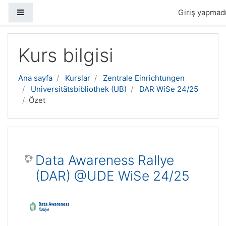
Yan panel
Giriş yapmadı
Ana içeriğe geç
Kurs bilgisi
Ana sayfa
Kurslar
Zentrale Einrichtungen
Universitätsbibliothek (UB)
DAR WiSe 24/25
Özet
Data Awareness Rallye
(DAR) @UDE WiSe 24/25