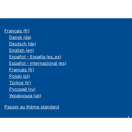
Français ‎(fr)‎
Dansk ‎(da)‎
Deutsch ‎(de)‎
English ‎(en)‎
Español - España ‎(es_es)‎
Español - Internacional ‎(es)‎
Français ‎(fr)‎
Polski ‎(pl)‎
Türkçe ‎(tr)‎
Русский ‎(ru)‎
Українська ‎(uk)‎
Passer au thème standard
Moodle an der UDE ist ein Service des
ZIM