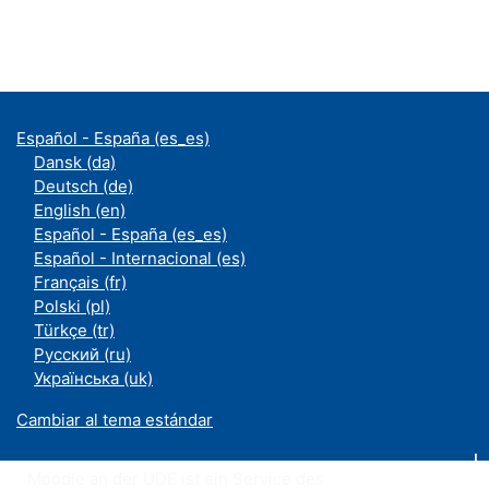
Español - España ‎(es_es)‎
Dansk ‎(da)‎
Deutsch ‎(de)‎
English ‎(en)‎
Español - España ‎(es_es)‎
Español - Internacional ‎(es)‎
Français ‎(fr)‎
Polski ‎(pl)‎
Türkçe ‎(tr)‎
Русский ‎(ru)‎
Українська ‎(uk)‎
Cambiar al tema estándar
Moodle an der UDE ist ein Service des