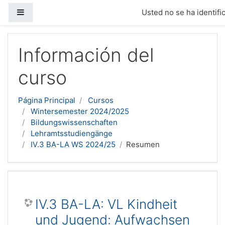
Panel lateral
Usted no se ha identific
Salta al contenido principal
Información del
curso
Página Principal
Cursos
Wintersemester 2024/2025
Bildungswissenschaften
Lehramtsstudiengänge
IV.3 BA-LA WS 2024/25
Resumen
IV.3 BA-LA: VL Kindheit
und Jugend: Aufwachsen