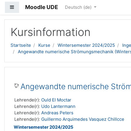
Moodle UDE
Website-Übersicht
Deutsch ‎(de)‎
Zum Hauptinhalt
Kursinformation
Startseite
Kurse
Wintersemester 2024/2025
Ing
Angewandte numerische Strömungsmechanik (Winter
Angewandte numerische Ström
Lehrende(r):
Ould El Moctar
Lehrende(r):
Udo Lantermann
Lehrende(r):
Andreas Peters
Lehrende(r):
Guillermo Arquimedes Vasquez Chillcce
Wintersemester 2024/2025