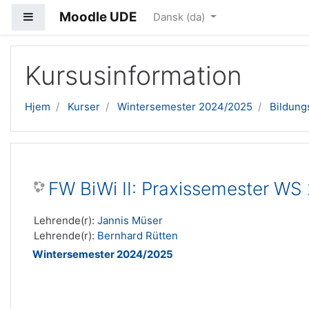
Moodle UDE
Sidepanel
Dansk ‎(da)‎
Gå til hovedindhold
Kursusinformation
Hjem
Kurser
Wintersemester 2024/2025
Bildung
FW BiWi II: Praxissemester WS
Lehrende(r):
Jannis Müser
Lehrende(r):
Bernhard Rütten
Wintersemester 2024/2025