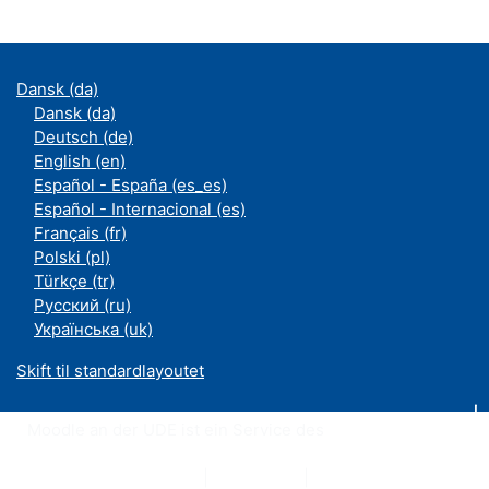
Dansk ‎(da)‎
Dansk ‎(da)‎
Deutsch ‎(de)‎
English ‎(en)‎
Español - España ‎(es_es)‎
Español - Internacional ‎(es)‎
Français ‎(fr)‎
Polski ‎(pl)‎
Türkçe ‎(tr)‎
Русский ‎(ru)‎
Українська ‎(uk)‎
Skift til standardlayoutet
Moodle an der UDE ist ein Service des
ZIM
Datenschutzerklärung
|
Impressum
|