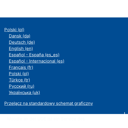
Polski ‎(pl)‎
Dansk ‎(da)‎
Deutsch ‎(de)‎
English ‎(en)‎
Español - España ‎(es_es)‎
Español - Internacional ‎(es)‎
Français ‎(fr)‎
Polski ‎(pl)‎
Türkçe ‎(tr)‎
Русский ‎(ru)‎
Українська ‎(uk)‎
Przełącz na standardowy schemat graficzny
Moodle an der UDE ist ein Service des
ZIM