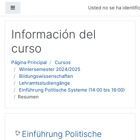
Panel lateral
Usted no se ha identific
Salta al contenido principal
Información del
curso
Página Principal
Cursos
Wintersemester 2024/2025
Bildungswissenschaften
Lehramtsstudiengänge
Einführung Politische Systeme (14:00 bis 16:00)
Resumen
Einführung Politische