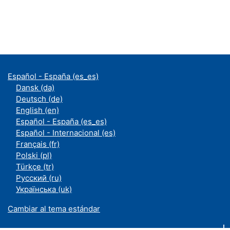
Español - España ‎(es_es)‎
Dansk ‎(da)‎
Deutsch ‎(de)‎
English ‎(en)‎
Español - España ‎(es_es)‎
Español - Internacional ‎(es)‎
Français ‎(fr)‎
Polski ‎(pl)‎
Türkçe ‎(tr)‎
Русский ‎(ru)‎
Українська ‎(uk)‎
Cambiar al tema estándar