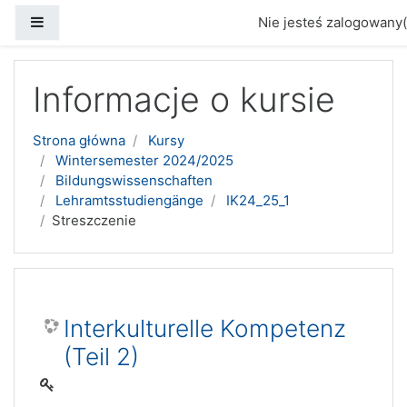
Panel boczny
Nie jesteś zalogowany(
Przejdź do głównej zawartości
Informacje o kursie
Strona główna
Kursy
Wintersemester 2024/2025
Bildungswissenschaften
Lehramtsstudiengänge
IK24_25_1
Streszczenie
Interkulturelle Kompetenz
(Teil 2)