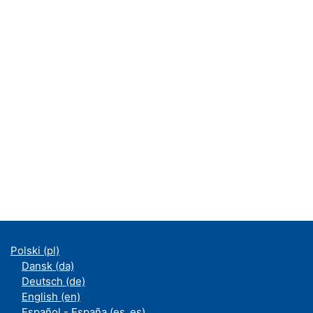
Polski ‎(pl)‎
Dansk ‎(da)‎
Deutsch ‎(de)‎
English ‎(en)‎
Español - España ‎(es_es)‎