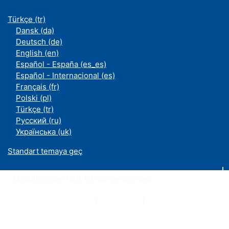
Türkçe ‎(tr)‎
Dansk ‎(da)‎
Deutsch ‎(de)‎
English ‎(en)‎
Español - España ‎(es_es)‎
Español - Internacional ‎(es)‎
Français ‎(fr)‎
Polski ‎(pl)‎
Türkçe ‎(tr)‎
Русский ‎(ru)‎
Українська ‎(uk)‎
Standart temaya geç
Moodle an der UDE ist ein Service des
ZIM
Datenschutzerklärung
|
Impressum
|
Kontakt