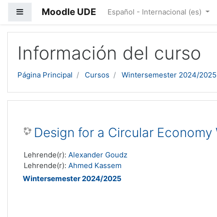
Moodle UDE
Panel lateral
Español - Internacional ‎(es)‎
Salta al contenido principal
Información del curso
Página Principal
Cursos
Wintersemester 2024/2025
Design for a Circular Econom
Lehrende(r):
Alexander Goudz
Lehrende(r):
Ahmed Kassem
Wintersemester 2024/2025