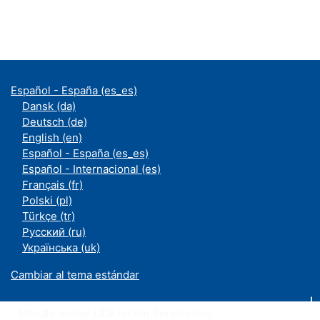
Español - España ‎(es_es)‎
Dansk ‎(da)‎
Deutsch ‎(de)‎
English ‎(en)‎
Español - España ‎(es_es)‎
Español - Internacional ‎(es)‎
Français ‎(fr)‎
Polski ‎(pl)‎
Türkçe ‎(tr)‎
Русский ‎(ru)‎
Українська ‎(uk)‎
Cambiar al tema estándar
Moodle an der UDE ist ein Service des