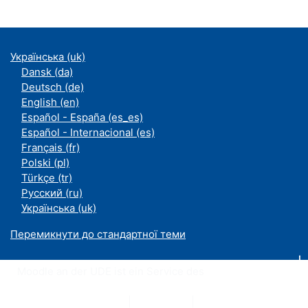
Українська ‎(uk)‎
Dansk ‎(da)‎
Deutsch ‎(de)‎
English ‎(en)‎
Español - España ‎(es_es)‎
Español - Internacional ‎(es)‎
Français ‎(fr)‎
Polski ‎(pl)‎
Türkçe ‎(tr)‎
Русский ‎(ru)‎
Українська ‎(uk)‎
Перемикнути до стандартної теми
Moodle an der UDE ist ein Service des
ZIM
Datenschutzerklärung
|
Impressum
|