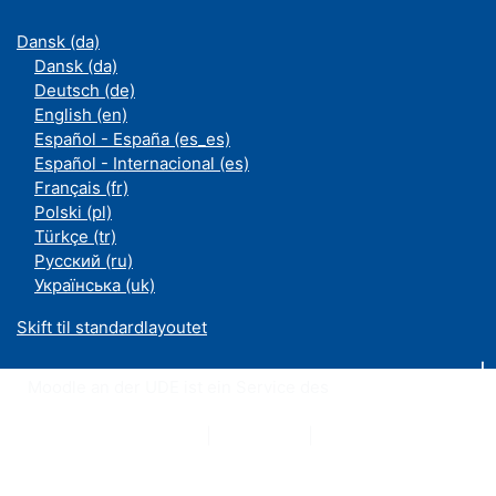
Dansk ‎(da)‎
Dansk ‎(da)‎
Deutsch ‎(de)‎
English ‎(en)‎
Español - España ‎(es_es)‎
Español - Internacional ‎(es)‎
Français ‎(fr)‎
Polski ‎(pl)‎
Türkçe ‎(tr)‎
Русский ‎(ru)‎
Українська ‎(uk)‎
Skift til standardlayoutet
Moodle an der UDE ist ein Service des
ZIM
Datenschutzerklärung
|
Impressum
|
Kontakt