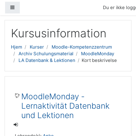
Sidepanel
Du er ikke logge
Gå til hovedindhold
Kursusinformation
Hjem
Kurser
Moodle-Kompetenzzentrum
Archiv Schulungsmaterial
MoodleMonday
LA Datenbank & Lektionen
Kort beskrivelse
MoodleMonday -
Lernaktivität Datenbank
und Lektionen
Lehrende(r):
Anke