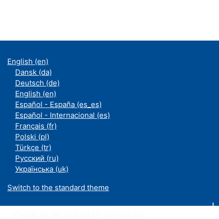
English ‎(en)‎
Dansk ‎(da)‎
Deutsch ‎(de)‎
English ‎(en)‎
Español - España ‎(es_es)‎
Español - Internacional ‎(es)‎
Français ‎(fr)‎
Polski ‎(pl)‎
Türkçe ‎(tr)‎
Русский ‎(ru)‎
Українська ‎(uk)‎
Switch to the standard theme
Moodle an der UDE ist ein Service des