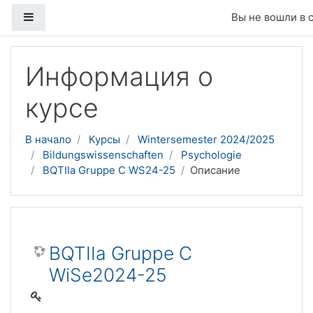
Боковая панель
Вы не вошли в 
Перейти к основному содержанию
Информация о
курсе
В начало
Курсы
Wintersemester 2024/2025
Bildungswissenschaften
Psychologie
BQTIIa Gruppe C WS24-25
Описание
BQTIIa Gruppe C
WiSe2024-25