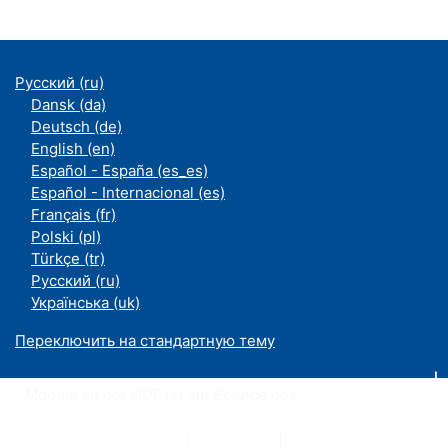
Русский ‎(ru)‎
Dansk ‎(da)‎
Deutsch ‎(de)‎
English ‎(en)‎
Español - España ‎(es_es)‎
Español - Internacional ‎(es)‎
Français ‎(fr)‎
Polski ‎(pl)‎
Türkçe ‎(tr)‎
Русский ‎(ru)‎
Українська ‎(uk)‎
Переключить на стандартную тему
Moodle an der UDE ist ein Service des
ZIM
Datenschutzerklärung
|
Impressum
|