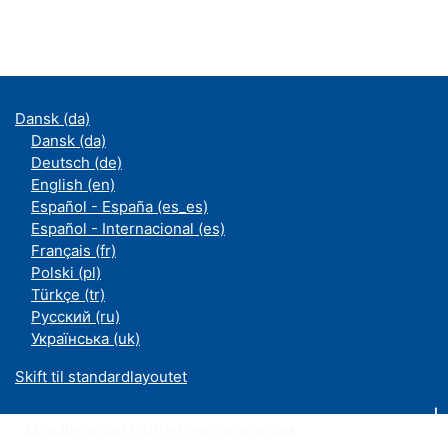
Dansk ‎(da)‎
Dansk ‎(da)‎
Deutsch ‎(de)‎
English ‎(en)‎
Español - España ‎(es_es)‎
Español - Internacional ‎(es)‎
Français ‎(fr)‎
Polski ‎(pl)‎
Türkçe ‎(tr)‎
Русский ‎(ru)‎
Українська ‎(uk)‎
Skift til standardlayoutet
Moodle an der UDE ist ein Service des