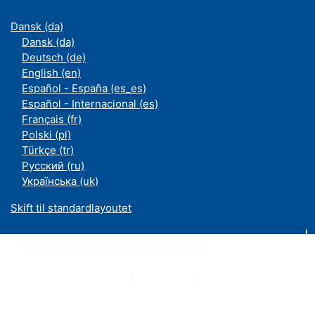
Dansk ‎(da)‎
Dansk ‎(da)‎
Deutsch ‎(de)‎
English ‎(en)‎
Español - España ‎(es_es)‎
Español - Internacional ‎(es)‎
Français ‎(fr)‎
Polski ‎(pl)‎
Türkçe ‎(tr)‎
Русский ‎(ru)‎
Українська ‎(uk)‎
Skift til standardlayoutet
Moodle an der UDE ist ein Service des
ZIM
Datenschutzerklärung
|
Impressum
|
Kontakt