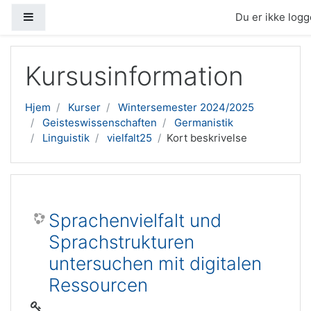
Sidepanel
Du er ikke logge
Gå til hovedindhold
Kursusinformation
Hjem
Kurser
Wintersemester 2024/2025
Geisteswissenschaften
Germanistik
Linguistik
vielfalt25
Kort beskrivelse
Sprachenvielfalt und
Sprachstrukturen
untersuchen mit digitalen
Ressourcen