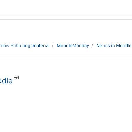
rchiv Schulungsmaterial
MoodleMonday
Neues in Moodle
odle