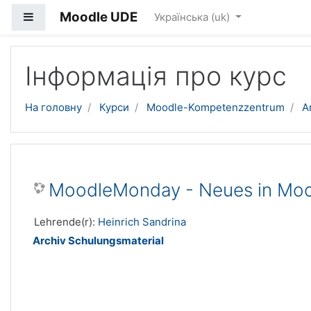
Moodle UDE
Бокова панель
Українська ‎(uk)‎
Перейти до головного вмісту
Інформація про курс
На головну
Курси
Moodle-Kompetenzzentrum
A
MoodleMonday - Neues in Mo
Lehrende(r):
Heinrich Sandrina
Archiv Schulungsmaterial