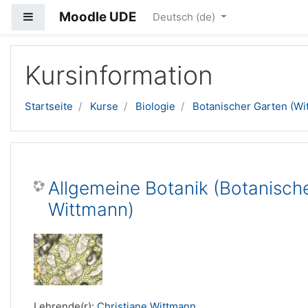
Moodle UDE
Website-Übersicht
Deutsch ‎(de)‎
Zum Hauptinhalt
Kursinformation
Startseite
Kurse
Biologie
Botanischer Garten (Wi
Allgemeine Botanik (Botanische
Wittmann)
Lehrende(r):
Christiane Wittmann