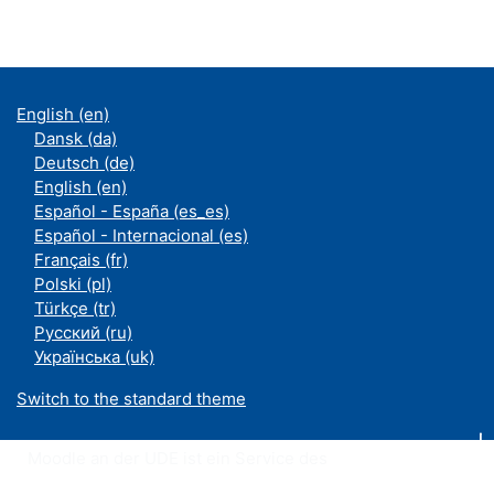
English ‎(en)‎
Dansk ‎(da)‎
Deutsch ‎(de)‎
English ‎(en)‎
Español - España ‎(es_es)‎
Español - Internacional ‎(es)‎
Français ‎(fr)‎
Polski ‎(pl)‎
Türkçe ‎(tr)‎
Русский ‎(ru)‎
Українська ‎(uk)‎
Switch to the standard theme
Moodle an der UDE ist ein Service des
ZIM