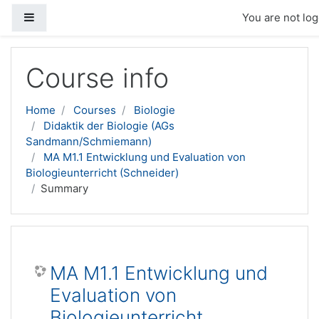
Side panel
You are not log
Skip to main content
Course info
Home
Courses
Biologie
Didaktik der Biologie (AGs
Sandmann/Schmiemann)
MA M1.1 Entwicklung und Evaluation von
Biologieunterricht (Schneider)
Summary
MA M1.1 Entwicklung und
Evaluation von
Biologieunterricht