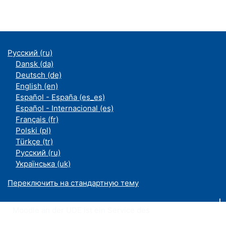
Русский ‎(ru)‎
Dansk ‎(da)‎
Deutsch ‎(de)‎
English ‎(en)‎
Español - España ‎(es_es)‎
Español - Internacional ‎(es)‎
Français ‎(fr)‎
Polski ‎(pl)‎
Türkçe ‎(tr)‎
Русский ‎(ru)‎
Українська ‎(uk)‎
Переключить на стандартную тему
Moodle an der UDE ist ein Service des
ZIM