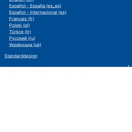
Español - España ‎(es_es)‎
Español - Internacional ‎(es)‎
Français ‎(fr)‎
Polski ‎(pl)‎
Türkçe ‎(tr)‎
Русский ‎(ru)‎
Українська ‎(uk)‎
Standarddesign
Moodle an der UDE ist ein Service des
ZIM
Datenschutzerklärung
|
Impressum
|
Kontakt