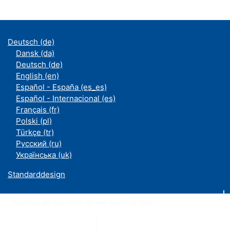
Deutsch ‎(de)‎
Dansk ‎(da)‎
Deutsch ‎(de)‎
English ‎(en)‎
Español - España ‎(es_es)‎
Español - Internacional ‎(es)‎
Français ‎(fr)‎
Polski ‎(pl)‎
Türkçe ‎(tr)‎
Русский ‎(ru)‎
Українська ‎(uk)‎
Standarddesign
Moodle an der UDE ist ein Service des
ZIM
Datenschutzerklärung
|
Impressum
|