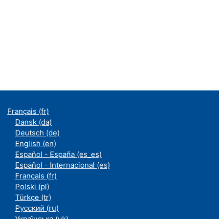
Français ‎(fr)‎
Dansk ‎(da)‎
Deutsch ‎(de)‎
English ‎(en)‎
Español - España ‎(es_es)‎
Español - Internacional ‎(es)‎
Français ‎(fr)‎
Polski ‎(pl)‎
Türkçe ‎(tr)‎
Русский ‎(ru)‎
Українська ‎(uk)‎