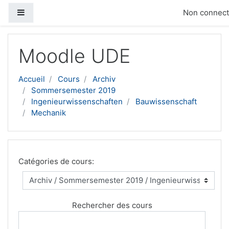
Panneau latéral
Non connecté
Passer au contenu principal
Moodle UDE
Accueil
Cours
Archiv
Sommersemester 2019
Ingenieurwissenschaften
Bauwissenschaft
Mechanik
Catégories de cours:
Rechercher des cours