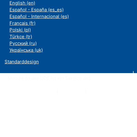
English ‎(en)‎
Español - España ‎(es_es)‎
Español - Internacional ‎(es)‎
Français ‎(fr)‎
Polski ‎(pl)‎
Türkçe ‎(tr)‎
Русский ‎(ru)‎
Українська ‎(uk)‎
Standarddesign
Moodle an der UDE ist ein Service des
ZIM
Datenschutzerklärung
|
Impressum
|
Kontakt