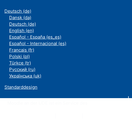
Deutsch ‎(de)‎
Dansk ‎(da)‎
Deutsch ‎(de)‎
English ‎(en)‎
Español - España ‎(es_es)‎
Español - Internacional ‎(es)‎
Français ‎(fr)‎
Polski ‎(pl)‎
Türkçe ‎(tr)‎
Русский ‎(ru)‎
Українська ‎(uk)‎
Standarddesign
Moodle an der UDE ist ein Service des
ZIM
Datenschutzerklärung
|
Impressum
|
Kontakt