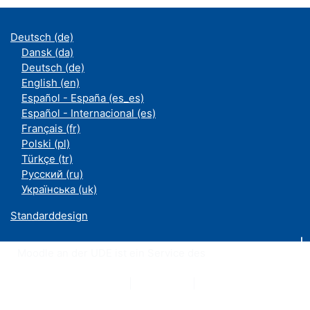
Deutsch ‎(de)‎
Dansk ‎(da)‎
Deutsch ‎(de)‎
English ‎(en)‎
Español - España ‎(es_es)‎
Español - Internacional ‎(es)‎
Français ‎(fr)‎
Polski ‎(pl)‎
Türkçe ‎(tr)‎
Русский ‎(ru)‎
Українська ‎(uk)‎
Standarddesign
Moodle an der UDE ist ein Service des
ZIM
Datenschutzerklärung
|
Impressum
|
Kontakt