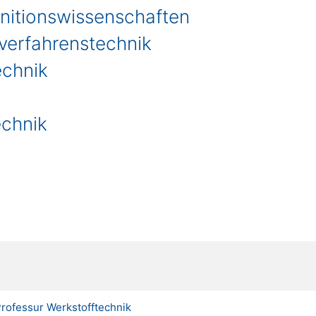
nitionswissenschaften
tverfahrenstechnik
echnik
echnik
Professur Werkstofftechnik