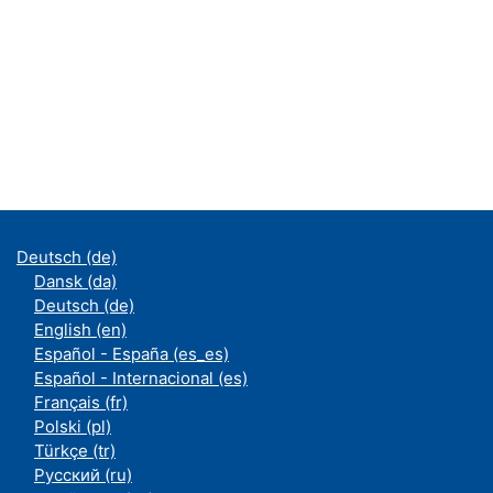
Deutsch ‎(de)‎
Dansk ‎(da)‎
Deutsch ‎(de)‎
English ‎(en)‎
Español - España ‎(es_es)‎
Español - Internacional ‎(es)‎
Français ‎(fr)‎
Polski ‎(pl)‎
Türkçe ‎(tr)‎
Русский ‎(ru)‎