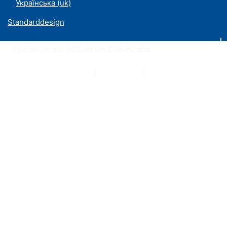
Українська ‎(uk)‎
Standarddesign
Moodle an der UDE ist ein Service des
ZIM
Datenschutzerklärung
|
Impressum
|
Kontakt