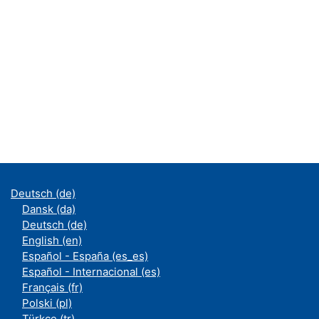
Deutsch ‎(de)‎
Dansk ‎(da)‎
Deutsch ‎(de)‎
English ‎(en)‎
Español - España ‎(es_es)‎
Español - Internacional ‎(es)‎
Français ‎(fr)‎
Polski ‎(pl)‎
Türkçe ‎(tr)‎