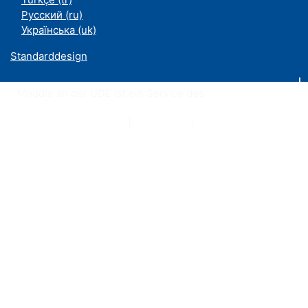
Русский ‎(ru)‎
Українська ‎(uk)‎
Standarddesign
Moodle an der UDE ist ein Service des
ZIM
Datenschutzerklärung
|
Impressum
|
Kontakt