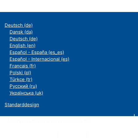
Deutsch ‎(de)‎
Dansk ‎(da)‎
Deutsch ‎(de)‎
English ‎(en)‎
Español - España ‎(es_es)‎
Español - Internacional ‎(es)‎
Français ‎(fr)‎
Polski ‎(pl)‎
Türkçe ‎(tr)‎
Русский ‎(ru)‎
Українська ‎(uk)‎
Standarddesign
Moodle an der UDE ist ein Service des
ZIM
Datenschutzerklärung
|
Impressum
|