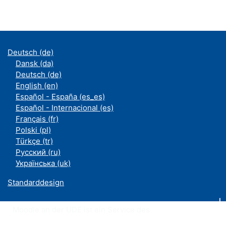
Deutsch ‎(de)‎
Dansk ‎(da)‎
Deutsch ‎(de)‎
English ‎(en)‎
Español - España ‎(es_es)‎
Español - Internacional ‎(es)‎
Français ‎(fr)‎
Polski ‎(pl)‎
Türkçe ‎(tr)‎
Русский ‎(ru)‎
Українська ‎(uk)‎
Standarddesign
Moodle an der UDE ist ein Service des
ZIM