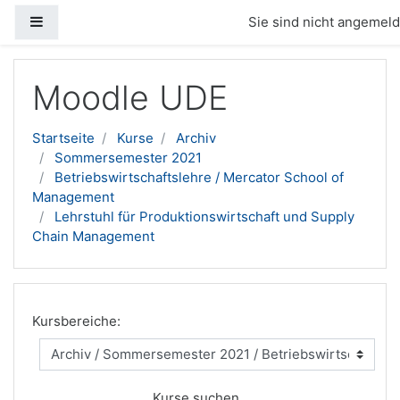
Website-Übersicht
Sie sind nicht angemelde
Zum Hauptinhalt
Moodle UDE
Startseite
Kurse
Archiv
Sommersemester 2021
Betriebswirtschaftslehre / Mercator School of
Management
Lehrstuhl für Produktionswirtschaft und Supply
Chain Management
Kursbereiche:
Kurse suchen