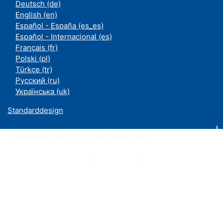
Deutsch ‎(de)‎
English ‎(en)‎
Español - España ‎(es_es)‎
Español - Internacional ‎(es)‎
Français ‎(fr)‎
Polski ‎(pl)‎
Türkçe ‎(tr)‎
Русский ‎(ru)‎
Українська ‎(uk)‎
Standarddesign
Moodle an der UDE ist ein Service des
ZIM
Datenschutzerklärung
|
Impressum
|
Kontakt