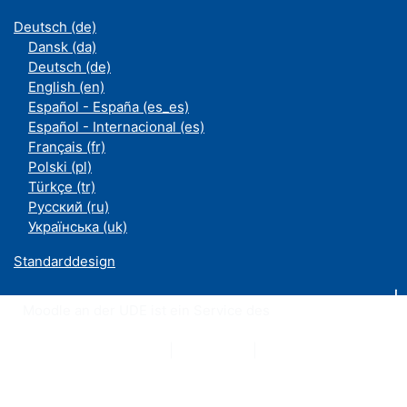
Deutsch ‎(de)‎
Dansk ‎(da)‎
Deutsch ‎(de)‎
English ‎(en)‎
Español - España ‎(es_es)‎
Español - Internacional ‎(es)‎
Français ‎(fr)‎
Polski ‎(pl)‎
Türkçe ‎(tr)‎
Русский ‎(ru)‎
Українська ‎(uk)‎
Standarddesign
Moodle an der UDE ist ein Service des
ZIM
Datenschutzerklärung
|
Impressum
|
Kontakt