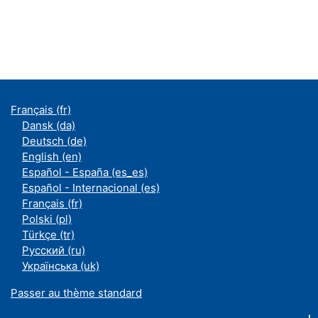
Français ‎(fr)‎
Dansk ‎(da)‎
Deutsch ‎(de)‎
English ‎(en)‎
Español - España ‎(es_es)‎
Español - Internacional ‎(es)‎
Français ‎(fr)‎
Polski ‎(pl)‎
Türkçe ‎(tr)‎
Русский ‎(ru)‎
Українська ‎(uk)‎
Passer au thème standard