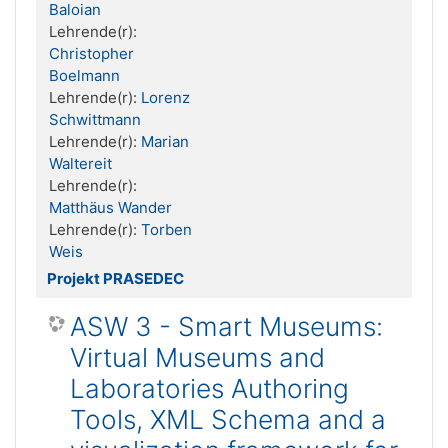
Baloian
Lehrende(r):
Christopher
Boelmann
Lehrende(r):
Lorenz
Schwittmann
Lehrende(r):
Marian
Waltereit
Lehrende(r):
Matthäus Wander
Lehrende(r):
Torben
Weis
Projekt PRASEDEC
ASW 3 - Smart Museums:
Virtual Museums and
Laboratories Authoring
Tools, XML Schema and a