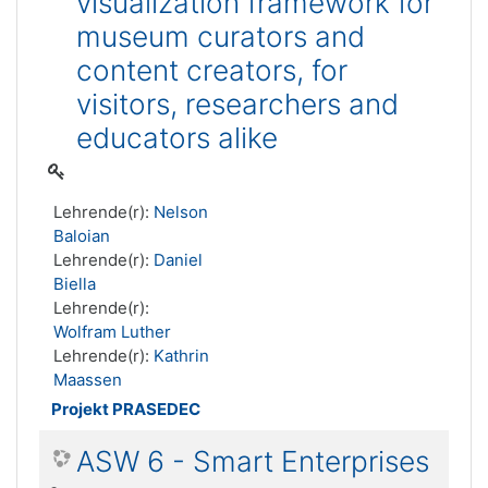
visualization framework for
museum curators and
content creators, for
visitors, researchers and
educators alike
Lehrende(r):
Nelson
Baloian
Lehrende(r):
Daniel
Biella
Lehrende(r):
Wolfram Luther
Lehrende(r):
Kathrin
Maassen
Projekt PRASEDEC
ASW 6 - Smart Enterprises