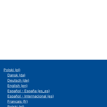
Polski ‎(pl)‎
Dansk ‎(da)‎
Deutsch ‎(de)‎
English ‎(en)‎
Español - España ‎(es_es)‎
Español - Internacional ‎(es)‎
Français ‎(fr)‎
Polski ‎(pl)‎