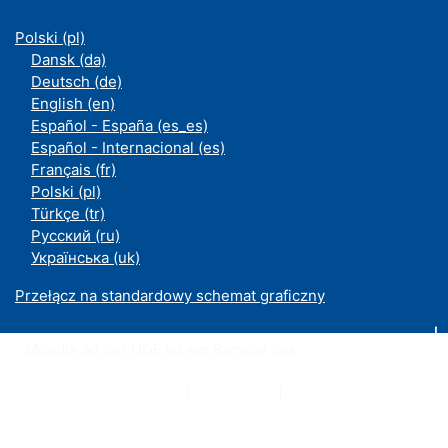
Polski ‎(pl)‎
Dansk ‎(da)‎
Deutsch ‎(de)‎
English ‎(en)‎
Español - España ‎(es_es)‎
Español - Internacional ‎(es)‎
Français ‎(fr)‎
Polski ‎(pl)‎
Türkçe ‎(tr)‎
Русский ‎(ru)‎
Українська ‎(uk)‎
Przełącz na standardowy schemat graficzny
Moodle an der UDE ist ein Service des
ZIM
Datenschutzerklärung
|
Impressum
|
Kontakt