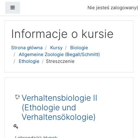
Panel boczny
Nie jesteś zalogowany(
Przejdź do głównej zawartości
Informacje o kursie
Strona główna
Kursy
Biologie
Allgemeine Zoologie (Begall/Schmitt)
Ethologie
Streszczenie
Verhaltensbiologie II
(Ethologie und
Verhaltensökologie)
Lehrende(r):
Hynek