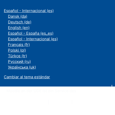
Español - Internacional ‎(es)‎
Dansk ‎(da)‎
Deutsch ‎(de)‎
English ‎(en)‎
Español - España ‎(es_es)‎
Español - Internacional ‎(es)‎
Français ‎(fr)‎
Polski ‎(pl)‎
Türkçe ‎(tr)‎
Русский ‎(ru)‎
Українська ‎(uk)‎
Cambiar al tema estándar
Moodle an der UDE ist ein Service des
ZIM
Datenschutzerklärung
|
Impressum
|
Kontakt