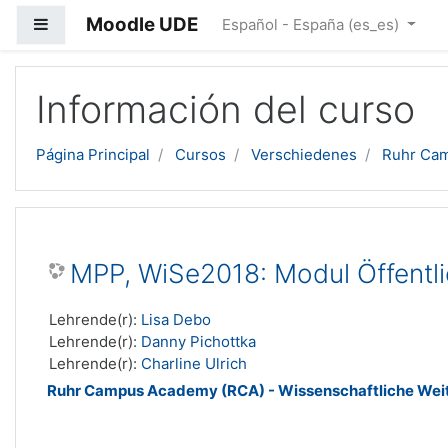
Moodle UDE
Panel lateral
Español - España ‎(es_es)‎
Salta al contenido principal
Información del curso
Página Principal
Cursos
Verschiedenes
Ruhr Cam
MPP, WiSe2018: Modul Öffentli
Lehrende(r):
Lisa Debo
Lehrende(r):
Danny Pichottka
Lehrende(r):
Charline Ulrich
Ruhr Campus Academy (RCA) - Wissenschaftliche Wei