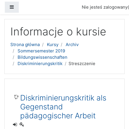
Panel boczny
Nie jesteś zalogowany(
Przejdź do głównej zawartości
Informacje o kursie
Strona główna
Kursy
Archiv
Sommersemester 2019
Bildungswissenschaften
Diskriminierungskritik
Streszczenie
Diskriminierungskritik als
Gegenstand
pädagogischer Arbeit