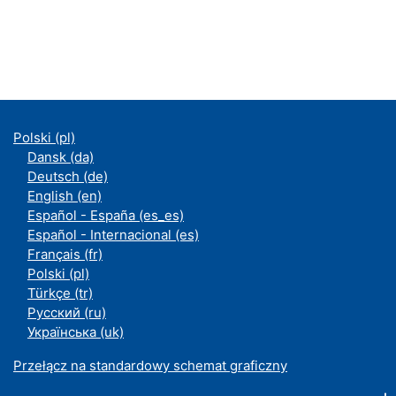
Polski ‎(pl)‎
Dansk ‎(da)‎
Deutsch ‎(de)‎
English ‎(en)‎
Español - España ‎(es_es)‎
Español - Internacional ‎(es)‎
Français ‎(fr)‎
Polski ‎(pl)‎
Türkçe ‎(tr)‎
Русский ‎(ru)‎
Українська ‎(uk)‎
Przełącz na standardowy schemat graficzny