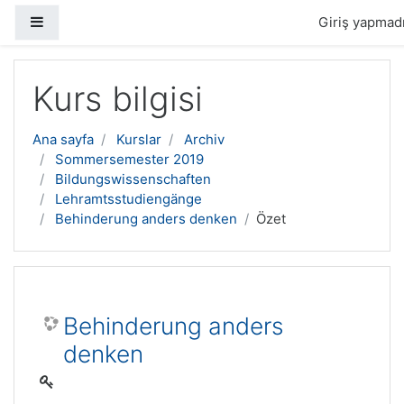
Yan panel
Giriş yapmadı
Ana içeriğe geç
Kurs bilgisi
Ana sayfa
Kurslar
Archiv
Sommersemester 2019
Bildungswissenschaften
Lehramtsstudiengänge
Behinderung anders denken
Özet
Behinderung anders
denken