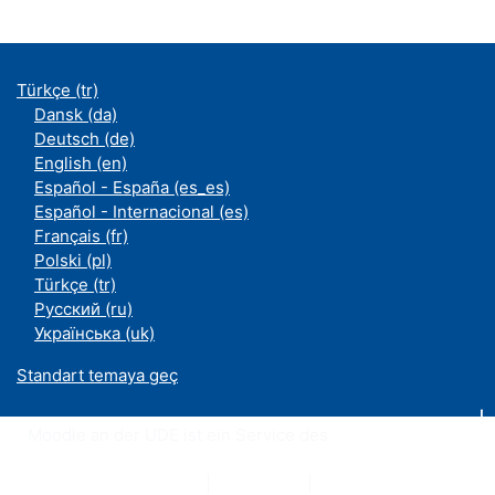
Türkçe ‎(tr)‎
Dansk ‎(da)‎
Deutsch ‎(de)‎
English ‎(en)‎
Español - España ‎(es_es)‎
Español - Internacional ‎(es)‎
Français ‎(fr)‎
Polski ‎(pl)‎
Türkçe ‎(tr)‎
Русский ‎(ru)‎
Українська ‎(uk)‎
Standart temaya geç
Moodle an der UDE ist ein Service des
ZIM
Datenschutzerklärung
|
Impressum
|