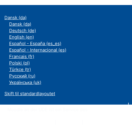
Dansk ‎(da)‎
Dansk ‎(da)‎
Deutsch ‎(de)‎
English ‎(en)‎
Español - España ‎(es_es)‎
Español - Internacional ‎(es)‎
Français ‎(fr)‎
Polski ‎(pl)‎
Türkçe ‎(tr)‎
Русский ‎(ru)‎
Українська ‎(uk)‎
Skift til standardlayoutet
Moodle an der UDE ist ein Service des
ZIM
Datenschutzerklärung
|
Impressum
|
Kontakt