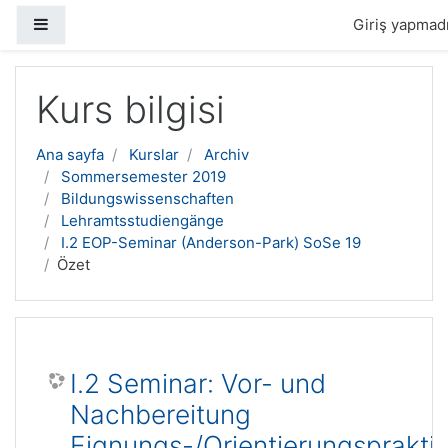
Yan panel
Giriş yapmadı
Ana içeriğe geç
Kurs bilgisi
Ana sayfa
Kurslar
Archiv
Sommersemester 2019
Bildungswissenschaften
Lehramtsstudiengänge
I.2 EOP-Seminar (Anderson-Park) SoSe 19
Özet
I.2 Seminar: Vor- und
Nachbereitung
Eignungs-/Orientierungsprakti