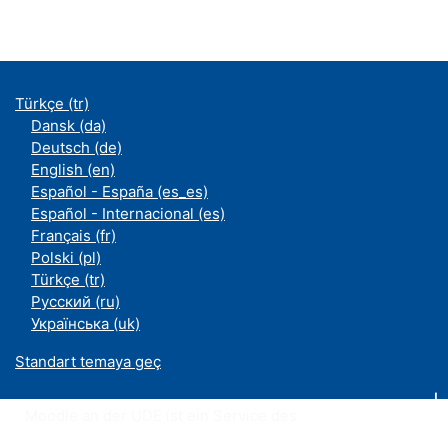
Türkçe ‎(tr)‎
Dansk ‎(da)‎
Deutsch ‎(de)‎
English ‎(en)‎
Español - España ‎(es_es)‎
Español - Internacional ‎(es)‎
Français ‎(fr)‎
Polski ‎(pl)‎
Türkçe ‎(tr)‎
Русский ‎(ru)‎
Українська ‎(uk)‎
Standart temaya geç
Moodle an der UDE ist ein Service des
ZIM