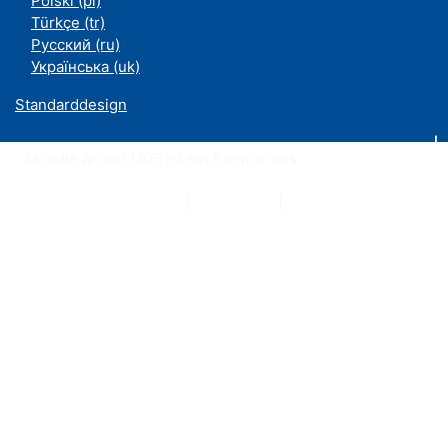
Polski ‎(pl)‎
Türkçe ‎(tr)‎
Русский ‎(ru)‎
Українська ‎(uk)‎
Standarddesign
Moodle an der UDE ist ein Service des
ZIM
Datenschutzerklärung
|
Impressum
|
Kontakt