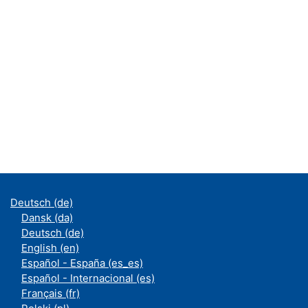
Deutsch ‎(de)‎
Dansk ‎(da)‎
Deutsch ‎(de)‎
English ‎(en)‎
Español - España ‎(es_es)‎
Español - Internacional ‎(es)‎
Français ‎(fr)‎