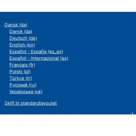
Dansk ‎(da)‎
Dansk ‎(da)‎
Deutsch ‎(de)‎
English ‎(en)‎
Español - España ‎(es_es)‎
Español - Internacional ‎(es)‎
Français ‎(fr)‎
Polski ‎(pl)‎
Türkçe ‎(tr)‎
Русский ‎(ru)‎
Українська ‎(uk)‎
Skift til standardlayoutet
Moodle an der UDE ist ein Service des
ZIM
Datenschutzerklärung
|
Impressum
|